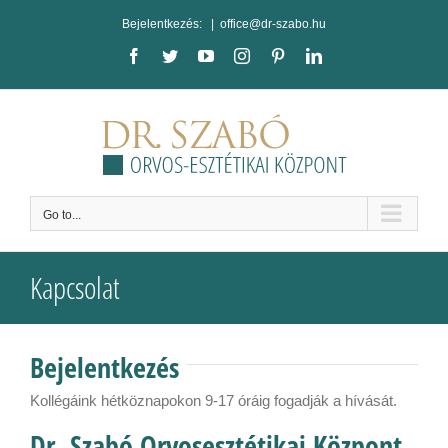
Skip
Bejelentkezés:
|
office@dr-szabo.hu
to
content
Facebook
Twitter
YouTube
Instagram
Pinterest
LinkedIn
Go to...
Kapcsolat
Bejelentkezés
Kollégáink hétköznapokon 9-17 óráig fogadják a hívását.
Dr. Szabó Orvosesztétikai Központ