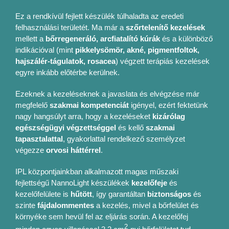
Ez a rendkívül fejlett készülék túlhaladta az eredeti
felhasználási területét. Ma már a
szőrtelenítő kezelések
mellett a
bőrregeneráló, arcfiatalító kúrák
és a különböző
indikációval (mint
pikkelysömör, akné, pigmentfoltok,
hajszálér-tágulatok, rosacea
) végzett terápiás kezelések
egyre inkább előtérbe kerülnek.
Ezeknek a kezeléseknek a javaslata és elvégzése már
megfelelő
szakmai kompetenciát
igényel, ezért fektetünk
nagy hangsúlyt arra, hogy a kezeléseket
kizárólag
egészségügyi végzettséggel
és kellő
szakmai
tapasztalattal
, gyakorlattal rendelkező személyzet
végezze
orvosi háttérrel
.
IPL központjainkban alkalmazott magas műszaki
fejlettségű NannoLight készülékek
kezelőfeje
és
kezelőfelülete is
hűtött
, így garantáltan
biztonságos
és
szinte
fájdalommentes
a kezelés, mivel a bőrfelület és
környéke sem hevül fel az eljárás során. A kezelőfej
2