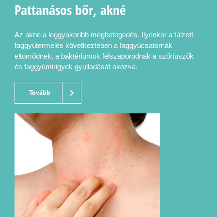
Pattanásos bőr, akné
Az akne a leggyakoribb megbetegedés. Ilyenkor a túlzott
faggyútermelés következtében a faggyúcsatornák
eltömődnek, a baktériumok felszaporodnak a szőrtüszők
és faggyúmirigyek gyulladását okozva.
Tovább