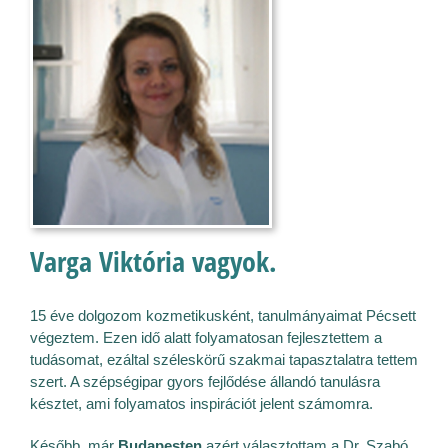
Varga Viktória vagyok.
15 éve dolgozom kozmetikusként, tanulmányaimat Pécsett
végeztem. Ezen idő alatt folyamatosan fejlesztettem a
tudásomat, ezáltal széleskörű szakmai tapasztalatra tettem
szert. A szépségipar gyors fejlődése állandó tanulásra
késztet, ami folyamatos inspirációt jelent számomra.
Később, már
Budapesten
azért választottam a Dr. Szabó