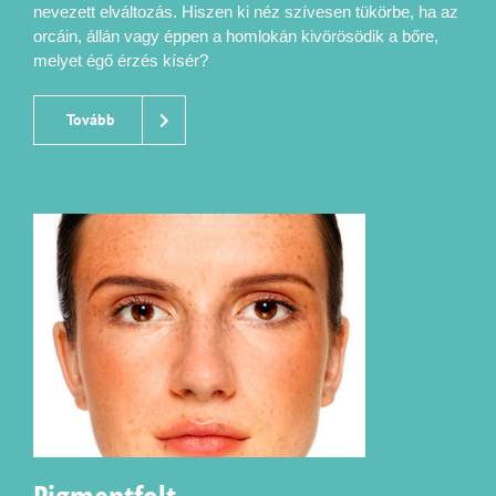
nevezett elváltozás. Hiszen ki néz szívesen tükörbe, ha az
orcáin, állán vagy éppen a homlokán kivörösödik a bőre,
melyet égő érzés kísér?
Tovább
Pigmentfolt