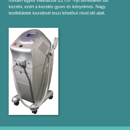
minden egyes villanással 3,2 cm
-nyi bőrfelületet tud
kezelni, ezért a kezelés gyors és kényelmes. Nagy
testfelületek kezelését teszi lehetővé rövid idő alatt.