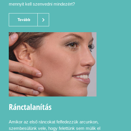
mennyit kell szenvedni mindezért?
Tovább
Ránctalanítás
Amikor az első ráncokat felfedezzük arcunkon,
szembesülünk vele, hogy felettünk sem múlik el