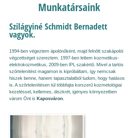
Munkatársaink
Szilágyiné Schmidt Bernadett
vagyok.
1994-ben végeztem ápolónőként, majd felnőtt szakápolói
végzettséget szereztem. 1997-ben lettem kozmetikus-
elektrokozmetikus, 2009-ben IPL szakértő. Mivel a tartós
szőrtelenítést magamon is kipróbáltam, így nemcsak
hiszek benne, hanem tapasztalatból tudom, hogy hatásos
is. A szőrtelenítésen túl többfajta korszerű kozmetológiai
kezeléssel, kellemes, diszkrét, igényes környezetben
várom Önt is
Kaposváron
.