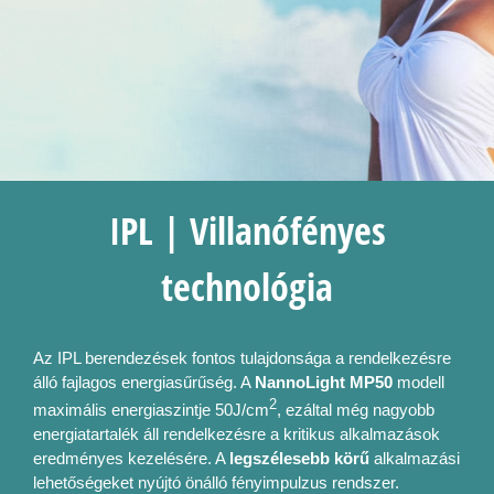
IPL | Villanófényes
technológia
Az IPL berendezések fontos tulajdonsága a rendelkezésre
álló fajlagos energiasűrűség. A
NannoLight MP50
modell
2
maximális energiaszintje 50J/cm
, ezáltal még nagyobb
energiatartalék áll rendelkezésre a kritikus alkalmazások
eredményes kezelésére. A
legszélesebb körű
alkalmazási
lehetőségeket nyújtó önálló fényimpulzus rendszer.