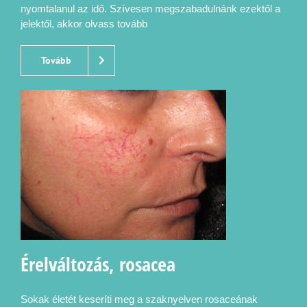
nyomtalanul az idő. Szívesen megszabadulnánk ezektől a
jelektől, akkor olvass tovább
Tovább
Érelváltozás, rosacea
Sokak életét keseríti meg a szaknyelven rosaceának